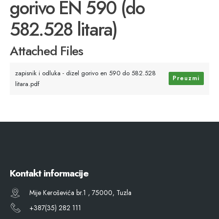
gorivo EN 590 (do
582.528 litara)
Attached Files
zapisnik i odluka - dizel gorivo en 590 do 582.528
Preuzmi
litara.pdf
Kontakt informacije
Mije Keroševića br.1 , 75000, Tuzla
+387(35) 282 111