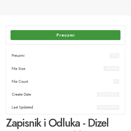
Preuzmi
Preuzmi
816
File Size
615.17K
File Count
1
Create Date
27/01/2016
Last Updated
27/01/2016
Zapisnik i Odluka - Dizel