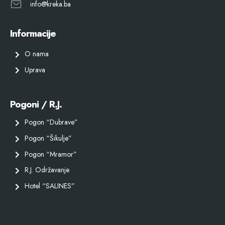
info@kreka.ba
Informacije
O nama
Uprava
Pogoni / R.J.
Pogon “Dubrave”
Pogon “Šikulje”
Pogon “Mramor”
R.J. Održavanje
Hotel “SALINES”