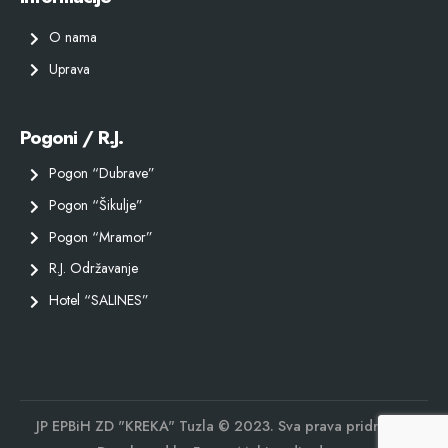
O nama
Uprava
Pogoni / R.J.
Pogon “Dubrave”
Pogon “Šikulje”
Pogon “Mramor”
R.J. Održavanje
Hotel “SALINES”
JP EPBiH ZD "KREKA" Tuzla © 2023. Sva prava pridržana.