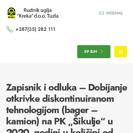
WEBMAIL
+387(35) 282 111
EP BIH
Zapisnik i odluka – Dobijanje
otkrivke diskontinuiranom
tehnologijom (bager –
kamion) na PK „Šikulje“ u
2020. godini u količini od