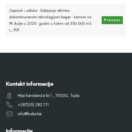
Zapisnik i odluka - Dobijanje otkrivke
diskontinuiranom tehnologijom bager - kamion na
Preuzmi
PK ikulje u 2020. godini u koliini od 350.000 m3
r_.PDF
Kontakt informacije
Mije Keroševića br.1 , 75000, Tuzla
+387(35) 282 111
info@kreka.ba
Informacije