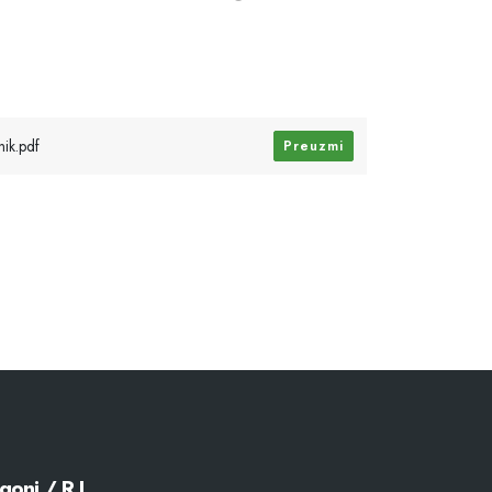
nik.pdf
Preuzmi
goni / R.J.