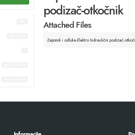
podizač-otkočnik
Attached Files
139
554.43 KB
Zapisnik i odluka-Elektro hidraulični podizač-otkoč
1
26/05/2025
26/05/2025
Informacije
Po