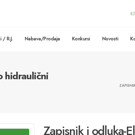
 / R.J.
Nabava/Prodaja
Konkursi
Novosti
Ko
o hidraulični
ZAPISNI
Zapisnik i odluka-El