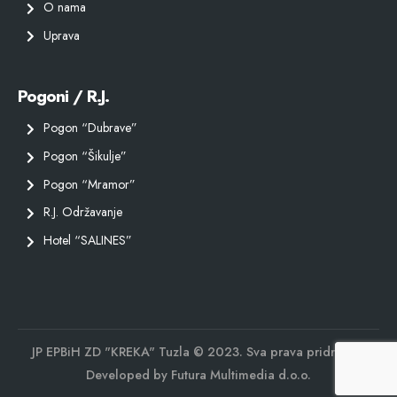
O nama
Uprava
Pogoni / R.J.
Pogon “Dubrave”
Pogon “Šikulje”
Pogon “Mramor”
R.J. Održavanje
Hotel “SALINES”
JP EPBiH ZD "KREKA" Tuzla © 2023. Sva prava pridržana.
Developed by
Futura Multimedia d.o.o.