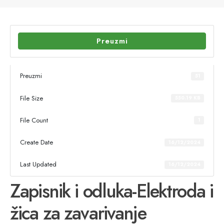
Preuzmi
Preuzmi
51
File Size
550.19 KB
File Count
1
Create Date
16/12/2024
Last Updated
16/12/2024
Zapisnik i odluka-Elektroda i
žica za zavarivanje