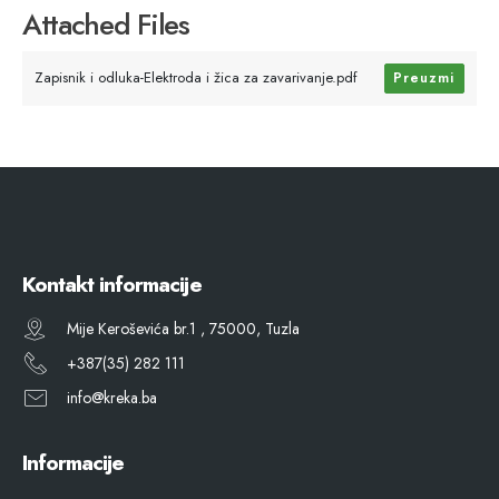
Attached Files
Zapisnik i odluka-Elektroda i žica za zavarivanje.pdf
Preuzmi
Kontakt informacije
Mije Keroševića br.1 , 75000, Tuzla
+387(35) 282 111
info@kreka.ba
Informacije