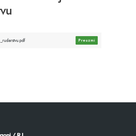
tvu
_rudarstvu.pdf
Preuzmi
goni / R.J.