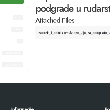
podgrade u rudars
Attached Files
629
1.17M
zapisnik_i_odluka-emulziono_ulje_za_podgrade_u
1
11/10/2016
11/10/2016
Informacije
Po