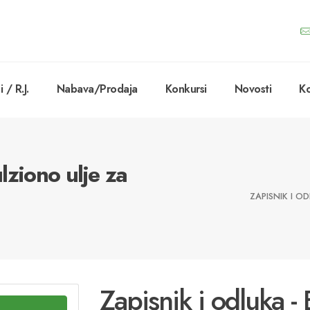
 / R.J.
Nabava/Prodaja
Konkursi
Novosti
Ko
lziono ulje za
ZAPISNIK I 
Zapisnik i odluka -