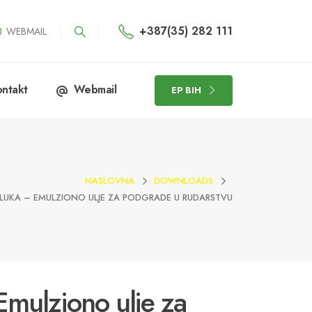
+387(35) 282 111
WEBMAIL
ntakt
Webmail
EP BIH
NASLOVNA
DOWNLOADS
ODLUKA – EMULZIONO ULJE ZA PODGRADE U RUDARSTVU
 Emulziono ulje za