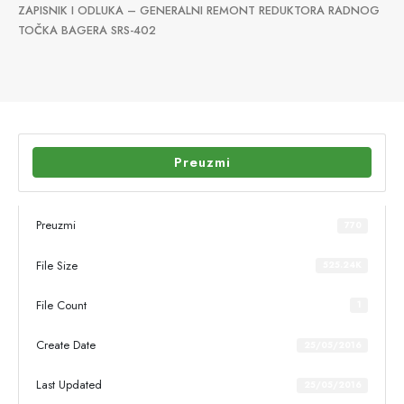
ZAPISNIK I ODLUKA – GENERALNI REMONT REDUKTORA RADNOG
TOČKA BAGERA SRS-402
Preuzmi
Preuzmi
770
File Size
525.24K
File Count
1
Create Date
25/05/2016
Last Updated
25/05/2016