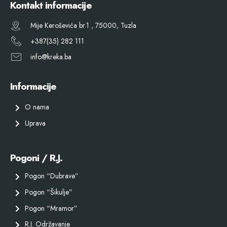
Kontakt informacije
Mije Keroševića br.1 , 75000, Tuzla
+387(35) 282 111
info@kreka.ba
Informacije
O nama
Uprava
Pogoni / R.J.
Pogon “Dubrave”
Pogon “Šikulje”
Pogon “Mramor”
R.J. Održavanje