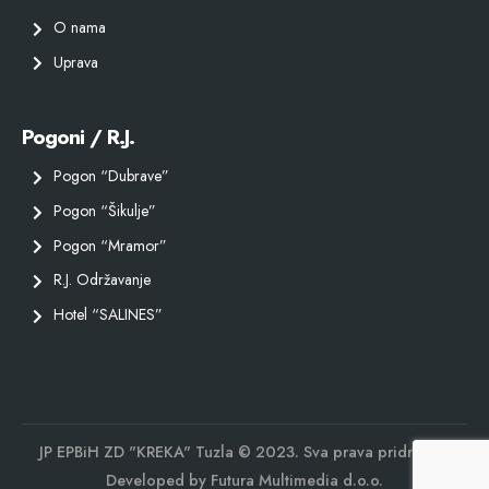
O nama
Uprava
Pogoni / R.J.
Pogon “Dubrave”
Pogon “Šikulje”
Pogon “Mramor”
R.J. Održavanje
Hotel “SALINES”
JP EPBiH ZD "KREKA" Tuzla © 2023. Sva prava pridržana.
Developed by
Futura Multimedia d.o.o.