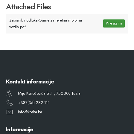
Attached Files
Zapisnik i odluka-Gume za teretna motorna
Preuzmi
vozila.pdf
Kontakt informacije
Mije Keroševića br.1 , 75000, Tuzla
+387(35) 282 111
info@kreka.ba
Informacije