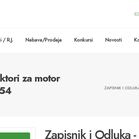
 / R.J.
Nabava/Prodaja
Konkursi
Novosti
Ko
ktori za motor
754
ZAPISNIK I ODLUK
Zapisnik i Odluka -