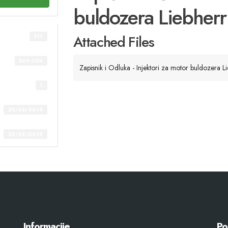
buldozera Liebher
Attached Files
511
509.00K
Zapisnik i Odluka - Injektori za motor buldozera L
1
25/05/2018
25/05/2018
Informacije
Po