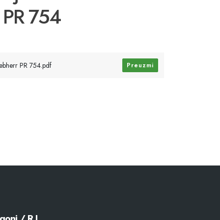
r PR 754
iebherr PR 754.pdf
Preuzmi
goni / R.J.