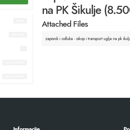
na PK Šikulje (8.50
Attached Files
1266
273.39K
zapisnik i odluka - iskop i transport uglja na pk iku
1
12/10/2015
12/10/2015
Informacije
Po