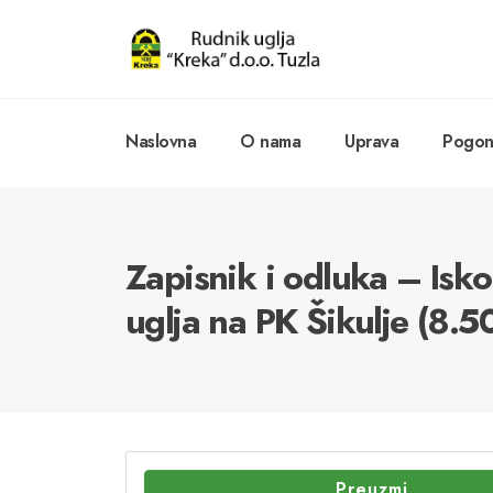
Naslovna
O nama
Uprava
Pogoni
Zapisnik i odluka – Isko
uglja na PK Šikulje (8.5
Preuzmi