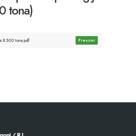
0 tona)
lje 8.500 tona.pdf
Preuzmi
goni / R.J.