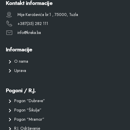
Kontakt informacije
Mije Keroševića br.1 , 75000, Tuzla
+387(35) 282 111
info@kreka.ba
Informacije
O nama
Uprava
Pogoni / R.J.
Pogon “Dubrave”
Pogon “Šikulje”
Pogon “Mramor”
R.J. Održavanje