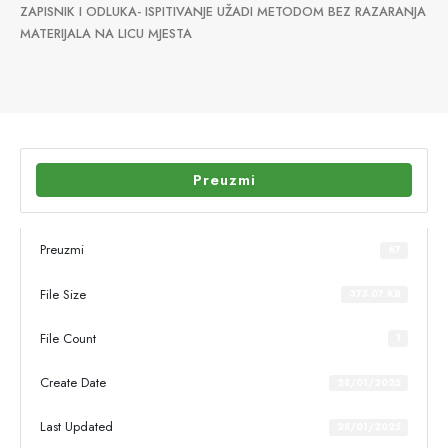
ZAPISNIK I ODLUKA- ISPITIVANJE UŽADI METODOM BEZ RAZARANJA
MATERIJALA NA LICU MJESTA
Preuzmi
Preuzmi
67
File Size
375.07 KB
File Count
1
Create Date
28/01/2025
Last Updated
28/01/2025