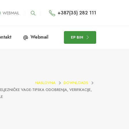
+387(35) 282 111
WEBMAIL
ntakt
Webmail
EP BIH
NASLOVNA
DOWNLOADS
ELJEZNIČKE VAGE-TIPSKA ODOBRENJA, VERIFIKACIJE,
LE