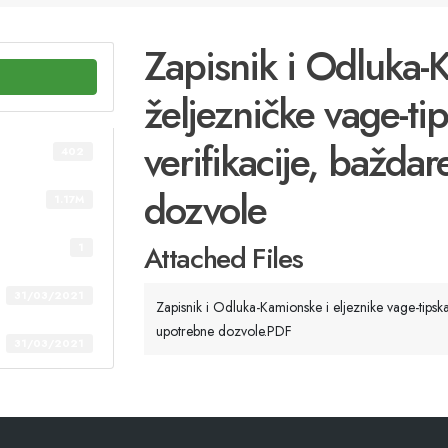
Zapisnik i Odluka-
željezničke vage-ti
verifikacije, bažda
402
dozvole
1.17M
Attached Files
1
31/03/2021
Zapisnik i Odluka-Kamionske i eljeznike vage-tipsk
upotrebne dozvole.PDF
31/03/2021