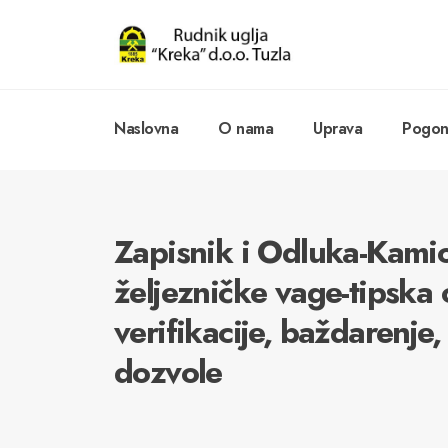
Naslovna
O nama
Uprava
Pogoni
Zapisnik i Odluka-Kami
željezničke vage-tipska
verifikacije, baždarenje
dozvole