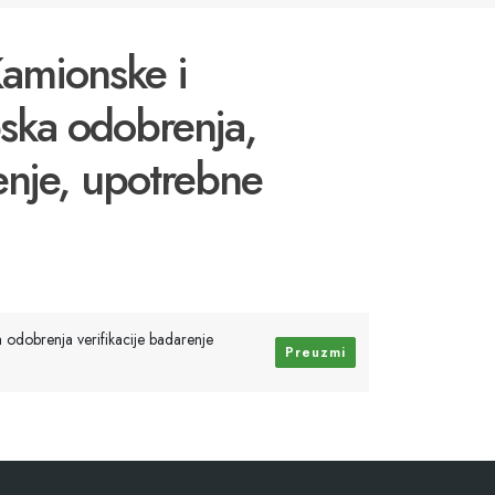
Kamionske i
pska odobrenja,
renje, upotrebne
a odobrenja verifikacije badarenje
Preuzmi