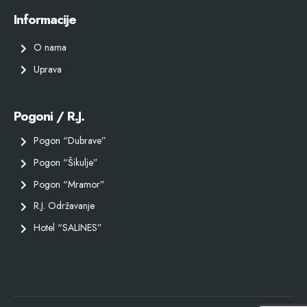
Informacije
O nama
Uprava
Pogoni / R.J.
Pogon “Dubrave”
Pogon “Šikulje”
Pogon “Mramor”
R.J. Održavanje
Hotel “SALINES”