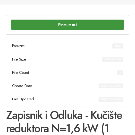
Preuzmi
Preuzmi
207
File Size
276.39 KB
File Count
1
Create Date
24/10/2024
Last Updated
24/10/2024
Zapisnik i Odluka - Kučište
reduktora N=1,6 kW (1