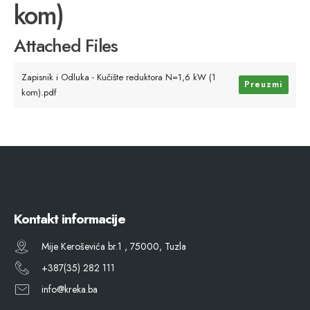
kom)
Attached Files
Zapisnik i Odluka - Kučište reduktora N=1,6 kW (1
Preuzmi
kom).pdf
Kontakt informacije
Mije Keroševića br.1 , 75000, Tuzla
+387(35) 282 111
info@kreka.ba