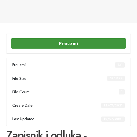
Preuzmi
Preuzmi
131
File Size
578.39K
File Count
1
Create Date
12/07/2021
Last Updated
12/07/2021
Zapisnik i odluka -