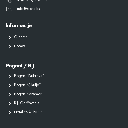
info@kreka.ba
Informacije
O nama
Uprava
Pogoni / R.J.
Pogon “Dubrave”
Pogon “Šikulje”
Pogon “Mramor”
R.J. Održavanje
Hotel “SALINES”