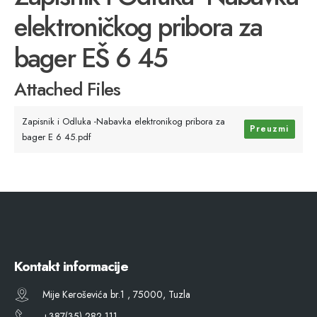
elektroničkog pribora za
bager EŠ 6 45
Attached Files
Zapisnik i Odluka -Nabavka elektronikog pribora za
Preuzmi
bager E 6 45.pdf
Kontakt informacije
Mije Keroševića br.1 , 75000, Tuzla
+387(35) 282 111