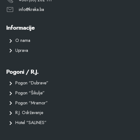
info@kreka.ba
Informacije
O nama
Uprava
Pogoni / R.J.
Pogon “Dubrave”
Pogon “Šikulje”
Pogon “Mramor”
R.J. Održavanje
Hotel “SALINES”