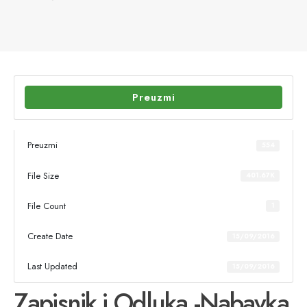
Preuzmi
Preuzmi
554
File Size
401.67K
File Count
1
Create Date
15/09/2016
Last Updated
15/09/2016
Zapisnik i Odluka -Nabavka