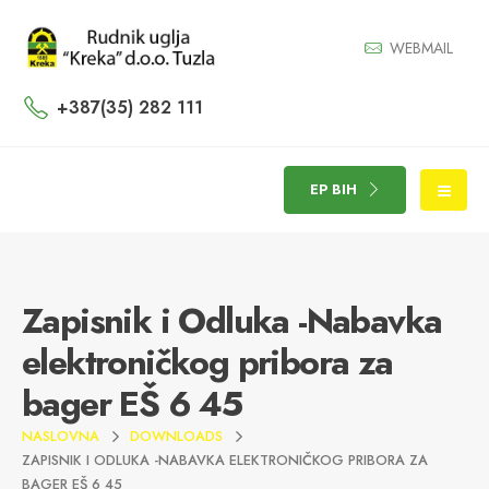
WEBMAIL
+387(35) 282 111
EP BIH
Zapisnik i Odluka -Nabavka
elektroničkog pribora za
bager EŠ 6 45
NASLOVNA
DOWNLOADS
ZAPISNIK I ODLUKA -NABAVKA ELEKTRONIČKOG PRIBORA ZA
BAGER EŠ 6 45