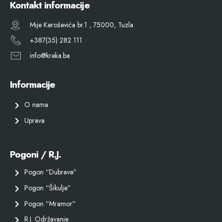
Kontakt informacije
Mije Keroševića br.1 , 75000, Tuzla
+387(35) 282 111
info@kreka.ba
Informacije
O nama
Uprava
Pogoni / R.J.
Pogon “Dubrave”
Pogon “Šikulje”
Pogon “Mramor”
R.J. Održavanje