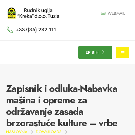
WEBMAIL
+387(35) 282 111
EP BIH
Zapisnik i odluka-Nabavka
mašina i opreme za
održavanje zasada
brzorastuće kulture – vrbe
NASLOVNA
DOWNLOADS