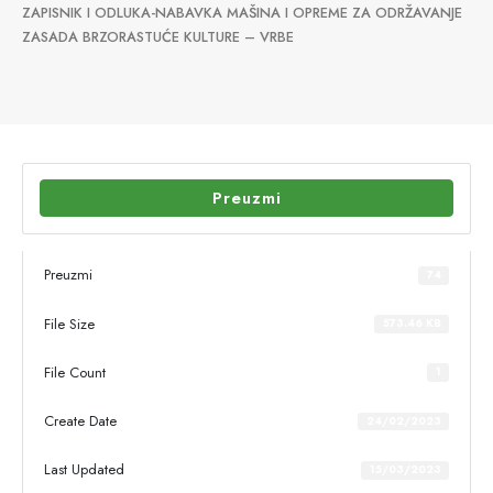
ZAPISNIK I ODLUKA-NABAVKA MAŠINA I OPREME ZA ODRŽAVANJE
ZASADA BRZORASTUĆE KULTURE – VRBE
Preuzmi
Preuzmi
74
File Size
573.46 KB
File Count
1
Create Date
24/02/2023
Last Updated
15/03/2023