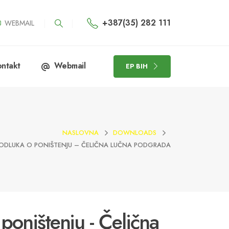
+387(35) 282 111
WEBMAIL
ntakt
Webmail
EP BIH
NASLOVNA
DOWNLOADS
I ODLUKA O PONIŠTENJU – ČELIČNA LUČNA PODGRADA
 poništenju - Čelična