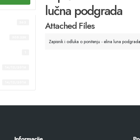
lučna podgrada
Attached Files
562
308.25K
Zapisnik i odluka o ponitenju - elina luna podgrada
1
14/12/2016
14/12/2016
Informacije
Po