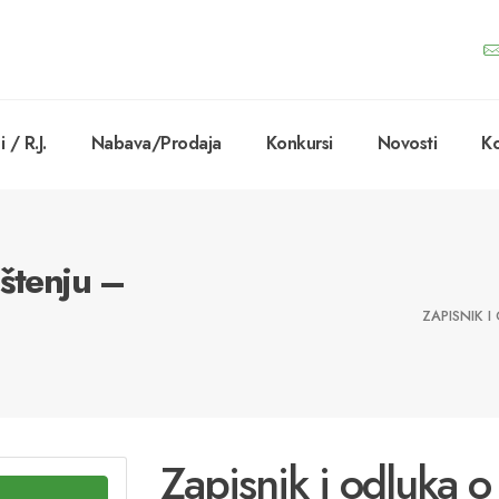
 / R.J.
Nabava/Prodaja
Konkursi
Novosti
Ko
ištenju –
ZAPISNIK 
Zapisnik i odluka o