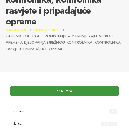
rasvjete i pripadajuće
opreme
NASLOVNA
DOWNLOADS
ZAPISNIK I ODLUKA O PONIŠTENJU – MJERENJE ZAJEDNIČKOG
VREMENA DJELOVANJA MREŽNOG KONTROLNIKA, KONTROLNIKA
RASVJETE I PRIPADAJUĆE OPREME
Preuzmi
Preuzmi
53
File Size
2.57 MB