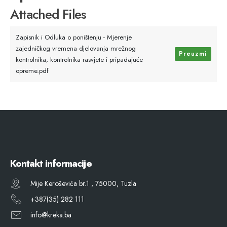
Attached Files
Zapisnik i Odluka o poništenju - Mjerenje
zajedničkog vremena djelovanja mrežnog
Preuzmi
kontrolnika, kontrolnika rasvjete i pripadajuće
opreme.pdf
Kontakt informacije
Mije Keroševića br.1 , 75000, Tuzla
+387(35) 282 111
info@kreka.ba