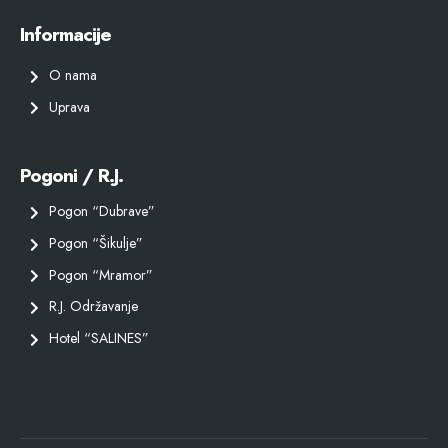
Informacije
O nama
Uprava
Pogoni / R.J.
Pogon “Dubrave”
Pogon “Šikulje”
Pogon “Mramor”
R.J. Održavanje
Hotel “SALINES”