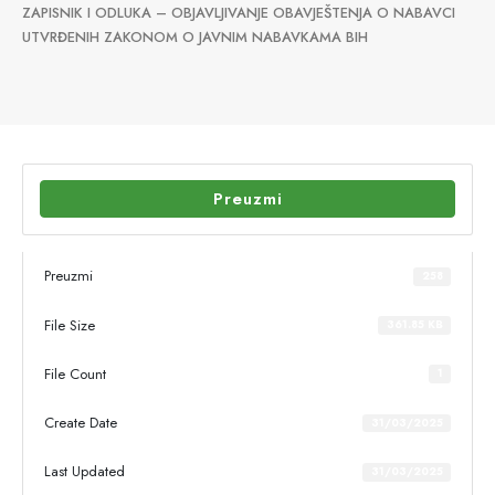
ZAPISNIK I ODLUKA – OBJAVLJIVANJE OBAVJEŠTENJA O NABAVCI
UTVRĐENIH ZAKONOM O JAVNIM NABAVKAMA BIH
Preuzmi
Preuzmi
258
File Size
361.85 KB
File Count
1
Create Date
31/03/2025
Last Updated
31/03/2025