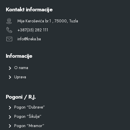
Kontakt informacije
Mije Keroševića br.1 , 75000, Tuzla
+387(35) 282 111
info@kreka.ba
Informacije
O nama
Uprava
Pogoni / R.J.
Pogon “Dubrave”
Pogon “Šikulje”
Pogon “Mramor”