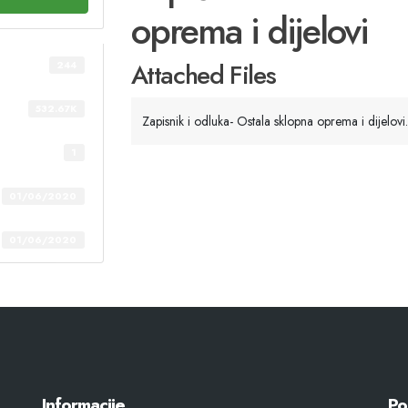
oprema i dijelovi
Attached Files
244
532.67K
Zapisnik i odluka- Ostala sklopna oprema i dijelov
1
01/06/2020
01/06/2020
Informacije
Po