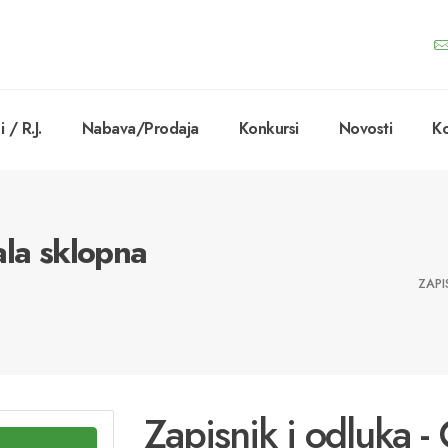
 / R.J.
Nabava/Prodaja
Konkursi
Novosti
Ko
ala sklopna
ZAPI
Zapisnik i odluka -