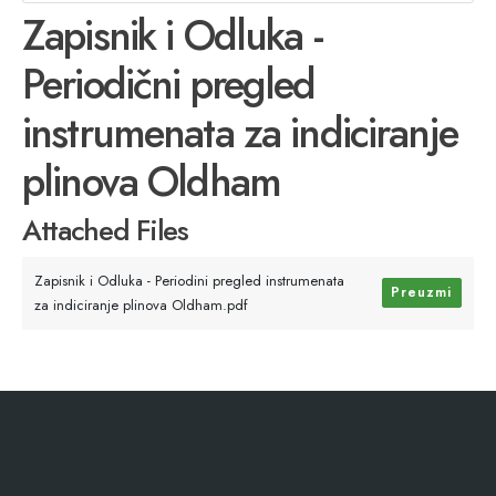
Zapisnik i Odluka -
Periodični pregled
instrumenata za indiciranje
plinova Oldham
Attached Files
Zapisnik i Odluka - Periodini pregled instrumenata
Preuzmi
za indiciranje plinova Oldham.pdf