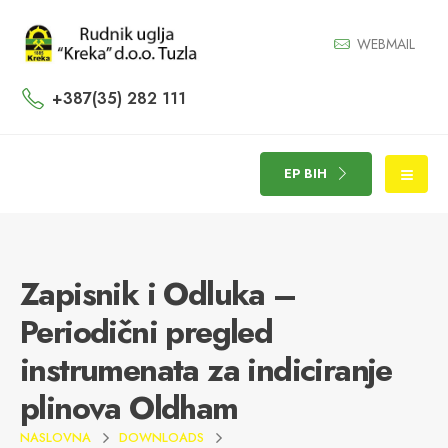
WEBMAIL
+387(35) 282 111
EP BIH
Zapisnik i Odluka –
Periodični pregled
instrumenata za indiciranje
plinova Oldham
NASLOVNA
DOWNLOADS