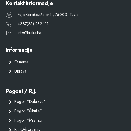
Kontakt informacije
Mije Keroševića br.1 , 75000, Tuzla
+387(35) 282 111
info@kreka.ba
Informacije
O nama
Uprava
Pogoni / R.J.
Pogon “Dubrave”
Pogon “Šikulje”
Pogon “Mramor”
R.J. Održavanje