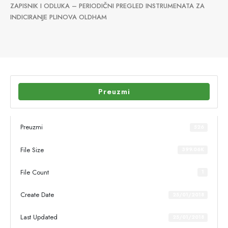
ZAPISNIK I ODLUKA – PERIODIČNI PREGLED INSTRUMENATA ZA
INDICIRANJE PLINOVA OLDHAM
Preuzmi
Preuzmi
526
File Size
399.06K
File Count
1
Create Date
25/01/2018
Last Updated
25/01/2018