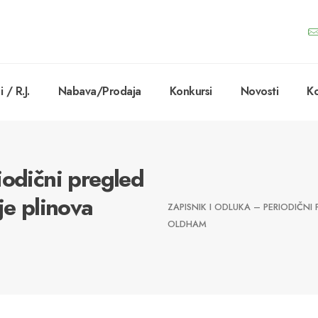
 / R.J.
Nabava/Prodaja
Konkursi
Novosti
Ko
iodični pregled
je plinova
ZAPISNIK I ODLUKA – PERIODIČNI
OLDHAM