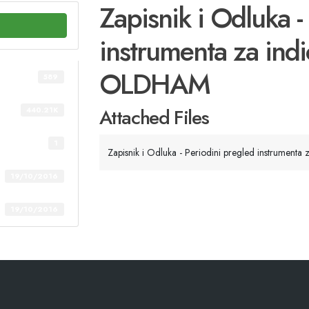
Zapisnik i Odluka -
instrumenta za indi
OLDHAM
589
Attached Files
440.21K
1
Zapisnik i Odluka - Periodini pregled instrumenta
19/10/2016
19/10/2016