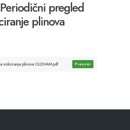
 Periodični pregled
ciranje plinova
 za indiciranje plinova OLDHAM.pdf
Preuzmi