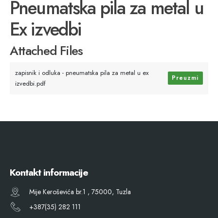
Pneumatska pila za metal u
Ex izvedbi
Attached Files
zapisnik i odluka - pneumatska pila za metal u ex
Preuzmi
izvedbi.pdf
Kontakt informacije
Mije Keroševića br.1 , 75000, Tuzla
+387(35) 282 111