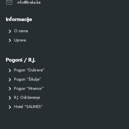
info@kreka.ba
Informacije
O nama
Uprava
Pogoni / R.J.
Pogon “Dubrave”
Pogon “Šikulje”
Pogon “Mramor”
R.J. Održavanje
Hotel “SALINES”