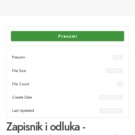
Preuzmi
Preuzmi
707
File Size
122.25K
File Count
1
Create Date
28/07/2016
Last Updated
28/07/2016
Zapisnik i odluka -