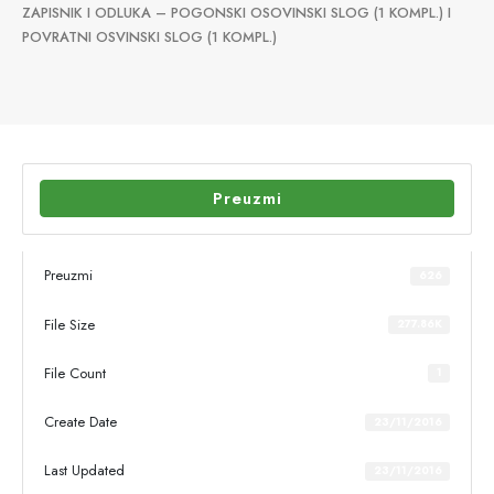
ZAPISNIK I ODLUKA – POGONSKI OSOVINSKI SLOG (1 KOMPL.) I
POVRATNI OSVINSKI SLOG (1 KOMPL.)
Preuzmi
Preuzmi
626
File Size
277.86K
File Count
1
Create Date
23/11/2016
Last Updated
23/11/2016