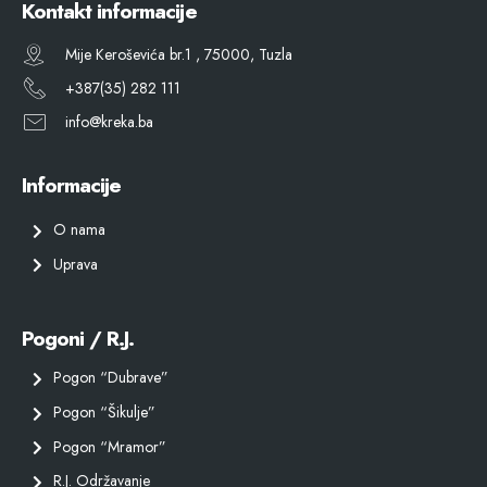
Kontakt informacije
Mije Keroševića br.1 , 75000, Tuzla
+387(35) 282 111
info@kreka.ba
Informacije
O nama
Uprava
Pogoni / R.J.
Pogon “Dubrave”
Pogon “Šikulje”
Pogon “Mramor”
R.J. Održavanje