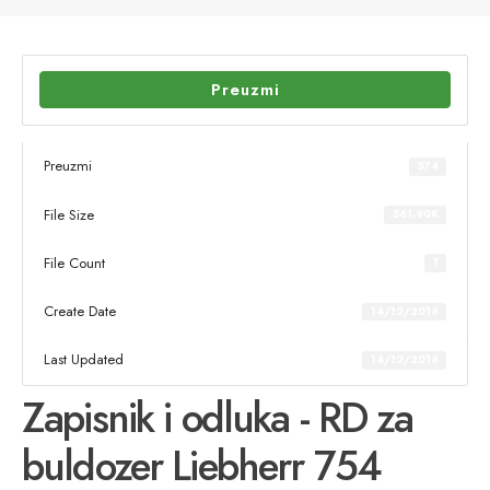
Preuzmi
Preuzmi
574
File Size
561.90K
File Count
1
Create Date
14/12/2016
Last Updated
14/12/2016
Zapisnik i odluka - RD za
buldozer Liebherr 754