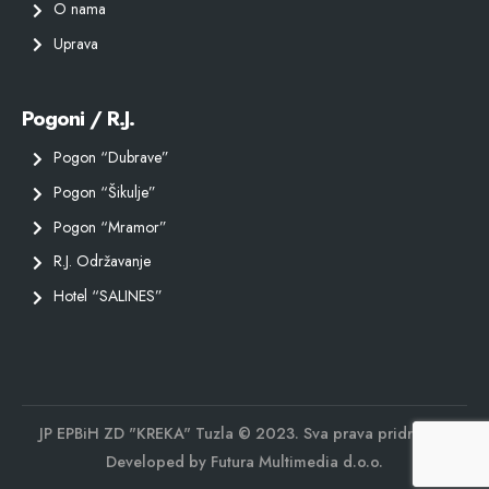
O nama
Uprava
Pogoni / R.J.
Pogon “Dubrave”
Pogon “Šikulje”
Pogon “Mramor”
R.J. Održavanje
Hotel “SALINES”
JP EPBiH ZD "KREKA" Tuzla © 2023. Sva prava pridržana.
Developed by
Futura Multimedia d.o.o.