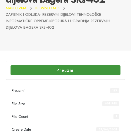
NASLOVNA
DOWNLOADS
ZAPISNIK I ODLUKA- REZERVNI DIJELOVI TEHNOLOŠKE
INFORMATIČKE OPREME-ISPORUKA I UGRADNJA REZERVNIH
DIJELOVA BAGERA SRS-402
Preuzmi
Preuzmi
177
File Size
601.94K
File Count
1
Create Date
27/04/2021