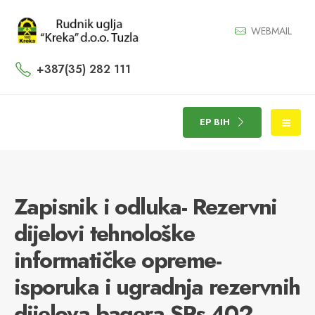
WEBMAIL
+387(35) 282 111
EP BIH
Zapisnik i odluka- Rezervni
dijelovi tehnološke
informatičke opreme-
isporuka i ugradnja rezervnih
dijelova bagera SRs-402