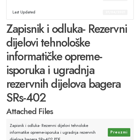
Last Updated
27/04/2021
Zapisnik i odluka- Rezervni
dijelovi tehnološke
informatičke opreme-
isporuka i ugradnja
rezervnih dijelova bagera
SRs-402
Attached Files
Zapisnik i odluka- Rezervni dijelovi tehnoloke
informatike opreme-isporuka i ugradnja rezervnih
Preuzmi
dijelova bagera SRs-402.PDF