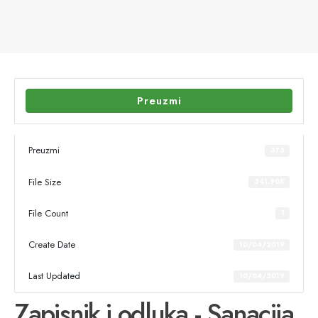
Preuzmi
Preuzmi
373
File Size
341.90K
File Count
1
Create Date
10/04/2019
Last Updated
10/04/2019
Zapisnik i odluka - Sanacija