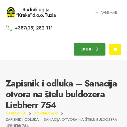
WEBMAIL
+387(35) 282 111
EP BIH
Zapisnik i odluka – Sanacija
otvora na štelu buldozera
Liebherr 754
NASLOVNA
DOWNLOADS
ZAPISNIK I ODLUKA – SANACIJA OTVORA NA ŠTELU BULDOZERA
LIEBHERR 754