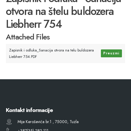
otvora na štelu buldozera
Liebherr 754
Attached Files
Zapisnik i odluka_Sanacija otvora na telu buldozera
Preuzmi
Liebherr 754.PDF
Kontakt informacije
Mije Keroševića br.1 , 75000, Tuzla
+387(35) 282 111