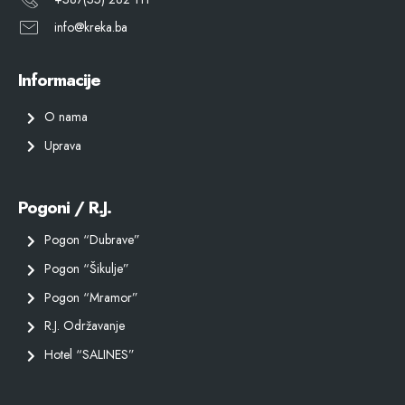
info@kreka.ba
Informacije
O nama
Uprava
Pogoni / R.J.
Pogon “Dubrave”
Pogon “Šikulje”
Pogon “Mramor”
R.J. Održavanje
Hotel “SALINES”