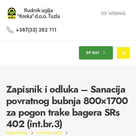
WEBMAIL
+387(35) 282 111
EP BIH
Zapisnik i odluka – Sanacija
povratnog bubnja 800×1700
za pogon trake bagera SRs
402 (int.br.3)
NASLOVNA
DOWNLOADS