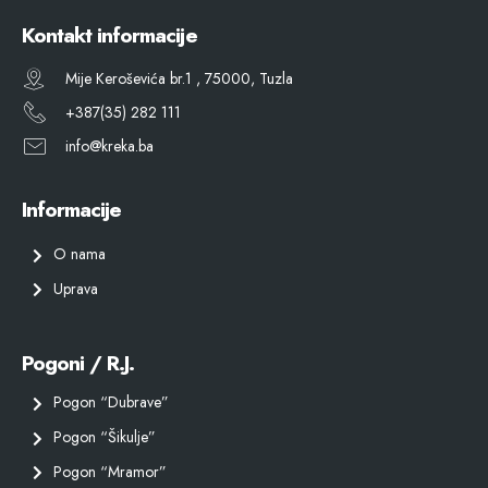
Kontakt informacije
Mije Keroševića br.1 , 75000, Tuzla
+387(35) 282 111
info@kreka.ba
Informacije
O nama
Uprava
Pogoni / R.J.
Pogon “Dubrave”
Pogon “Šikulje”
Pogon “Mramor”