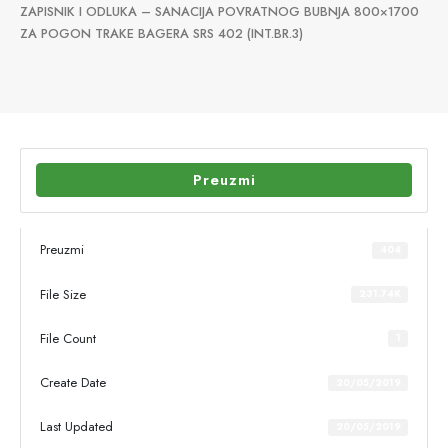
ZAPISNIK I ODLUKA – SANACIJA POVRATNOG BUBNJA 800×1700
ZA POGON TRAKE BAGERA SRS 402 (INT.BR.3)
Preuzmi
Preuzmi
404
File Size
231.74K
File Count
1
Create Date
20/05/2019
Last Updated
20/05/2019