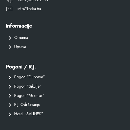
info@kreka.ba
Informacije
O nama
Uprava
Pogoni / R.J.
Pogon “Dubrave”
Pogon “Šikulje”
Pogon “Mramor”
R.J. Održavanje
Hotel “SALINES”