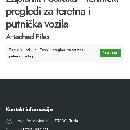
pregledi za teretna i
putnička vozila
Attached Files
Zapisnik i odluka - Tehniki pregledi za teretna i
Preuzmi
putnika vozila.pdf
Kontakt informacije
Mije Keroševića br.1 , 75000, Tuzla
+387(35) 282 111