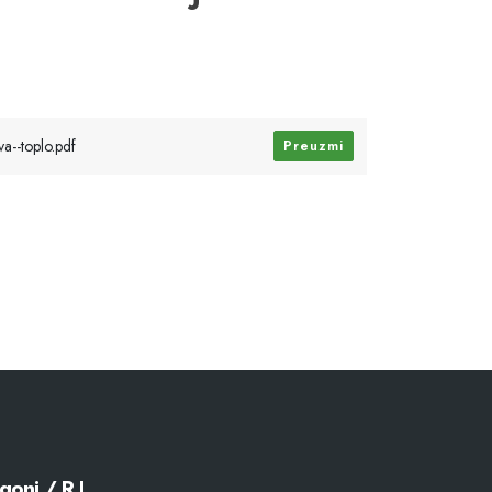
a--toplo.pdf
Preuzmi
goni / R.J.