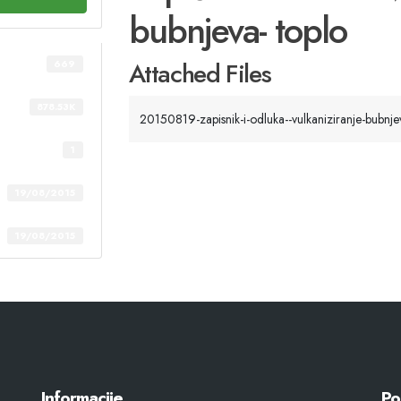
bubnjeva- toplo
Attached Files
669
878.53K
20150819-zapisnik-i-odluka--vulkaniziranje-bubnjev
1
19/08/2015
19/08/2015
Informacije
Po