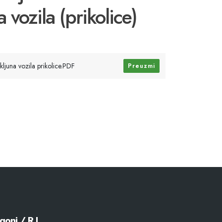
 vozila (prikolice)
ljuna vozila prikolice.PDF
Preuzmi
goni / R.J.