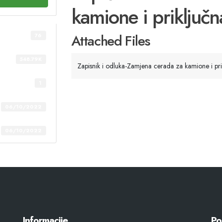
kamione i priključna
Attached Files
76
548.79K
Zapisnik i odluka-Zamjena cerada za kamione i prik
1
06/10/2022
06/10/2022
Informacije
Po