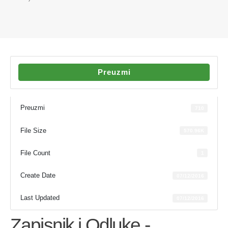
Preuzmi
Preuzmi
710
File Size
570.96K
File Count
1
Create Date
07/12/2016
Last Updated
07/12/2016
Zapisnik i Odluke -