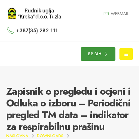
WEBMAIL
+387(35) 282 111
EP BIH
Zapisnik o pregledu i ocjeni i
Odluka o izboru – Periodični
pregled TM data – indikator
za respirabilnu prašinu
NASLOVNA
DOWNLOADS