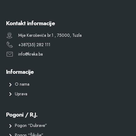
Kontakt informacije
Mije Keroševića br.1 , 75000, Tuzla
+387(35) 282 111
info@kreka.ba
Informacije
O nama
Uprava
Pogoni / R.J.
Pogon “Dubrave”
Pogon “Šikulje”