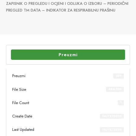
ZAPISNIK O PREGLEDU I OCJENI I ODLUKA O IZBORU – PERIODIČNI
PREGLED TM DATA – INDIKATOR ZA RESPIRABILNU PRAŠINU
Preuzmi
Preuzmi
259
File Size
496.25K
File Count
1
Create Date
16/12/2020
Last Updated
16/12/2020