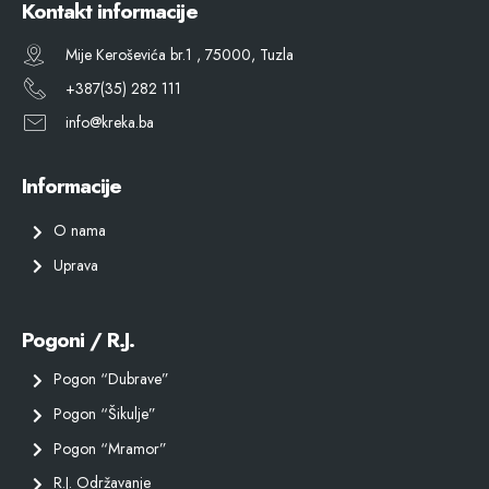
Kontakt informacije
Mije Keroševića br.1 , 75000, Tuzla
+387(35) 282 111
info@kreka.ba
Informacije
O nama
Uprava
Pogoni / R.J.
Pogon “Dubrave”
Pogon “Šikulje”
Pogon “Mramor”
R.J. Održavanje