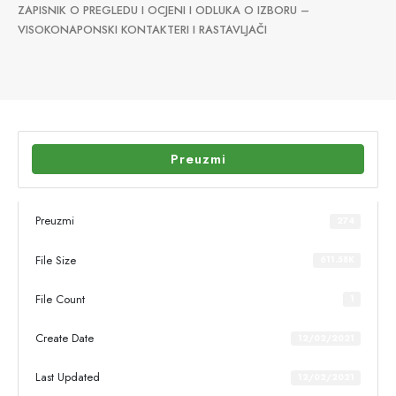
ZAPISNIK O PREGLEDU I OCJENI I ODLUKA O IZBORU –
VISOKONAPONSKI KONTAKTERI I RASTAVLJAČI
Preuzmi
Preuzmi
274
File Size
611.58K
File Count
1
Create Date
12/02/2021
Last Updated
12/02/2021