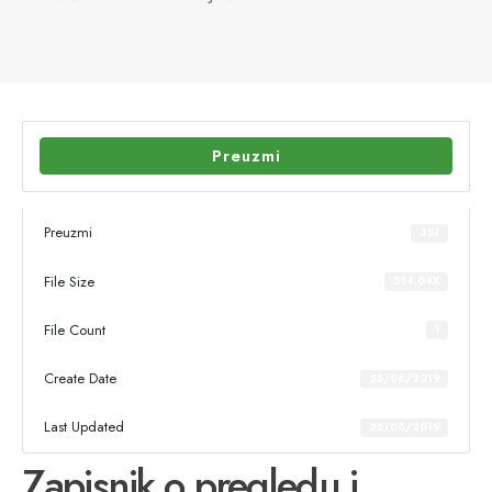
Preuzmi
Preuzmi
357
File Size
214.04K
File Count
1
Create Date
25/06/2019
Last Updated
25/06/2019
Zapisnik o pregledu i