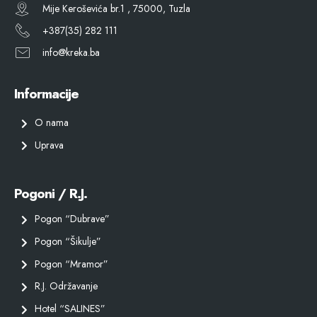
Mije Keroševića br.1 , 75000, Tuzla
+387(35) 282 111
info@kreka.ba
Informacije
O nama
Uprava
Pogoni / R.J.
Pogon “Dubrave”
Pogon “Šikulje”
Pogon “Mramor”
R.J. Održavanje
Hotel “SALINES”