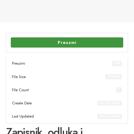
Preuzmi
Preuzmi
258
File Size
875.82K
File Count
1
Create Date
03/04/2020
Last Updated
03/04/2020
Zapisnik, odluka i