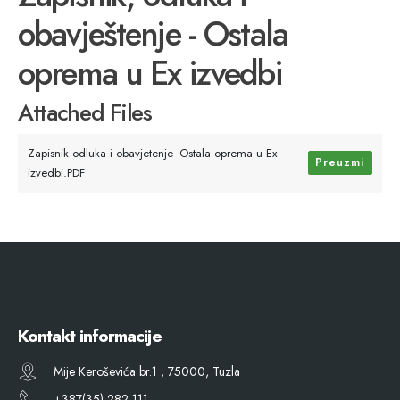
obavještenje - Ostala
oprema u Ex izvedbi
Attached Files
Zapisnik odluka i obavjetenje- Ostala oprema u Ex
Preuzmi
izvedbi.PDF
Kontakt informacije
Mije Keroševića br.1 , 75000, Tuzla
+387(35) 282 111