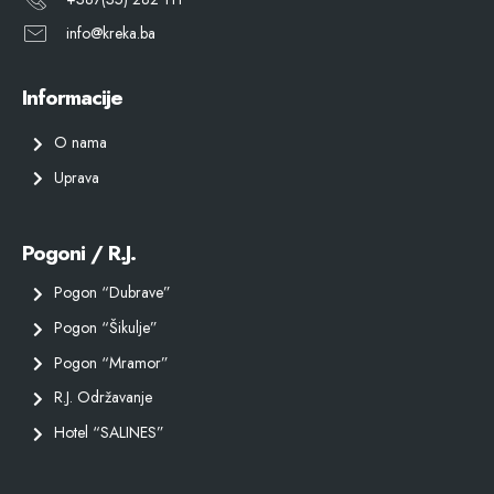
info@kreka.ba
Informacije
O nama
Uprava
Pogoni / R.J.
Pogon “Dubrave”
Pogon “Šikulje”
Pogon “Mramor”
R.J. Održavanje
Hotel “SALINES”