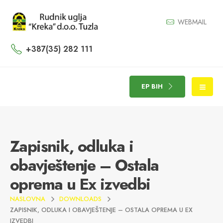
WEBMAIL
+387(35) 282 111
EP BIH
Zapisnik, odluka i
obavještenje – Ostala
oprema u Ex izvedbi
NASLOVNA
DOWNLOADS
ZAPISNIK, ODLUKA I OBAVJEŠTENJE – OSTALA OPREMA U EX
IZVEDBI