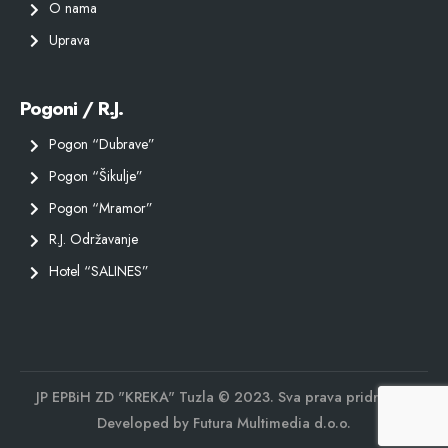
O nama
Uprava
Pogoni / R.J.
Pogon “Dubrave”
Pogon “Šikulje”
Pogon “Mramor”
R.J. Održavanje
Hotel “SALINES”
JP EPBiH ZD "KREKA" Tuzla © 2023. Sva prava pridržana.
Developed by
Futura Multimedia d.o.o.