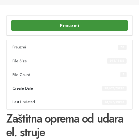
Preuzmi
Preuzmi
73
File Size
971.11 KB
File Count
1
Create Date
13/07/2023
Last Updated
13/07/2023
Zaštitna oprema od udara
el. struje