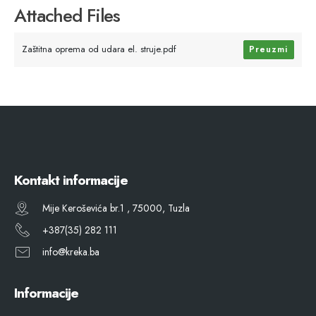
Attached Files
Zaštitna oprema od udara el. struje.pdf
Preuzmi
Kontakt informacije
Mije Keroševića br.1 , 75000, Tuzla
+387(35) 282 111
info@kreka.ba
Informacije