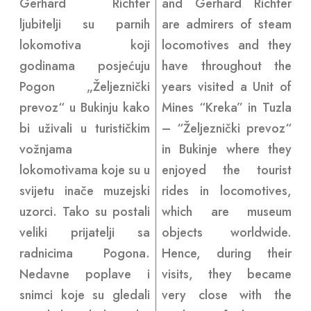
Gerhard Richter
and Gerhard Richter
ljubitelji su parnih
are admirers of steam
lokomotiva koji
locomotives and they
godinama posjećuju
have throughout the
Pogon „Željeznički
years visited a Unit of
prevoz“ u Bukinju kako
Mines “Kreka” in Tuzla
bi uživali u turističkim
– “Željeznički prevoz“
vožnjama
in Bukinje where they
lokomotivama koje su u
enjoyed the tourist
svijetu inače muzejski
rides in locomotives,
uzorci. Tako su postali
which are museum
veliki prijatelji sa
objects worldwide.
radnicima Pogona.
Hence, during their
Nedavne poplave i
visits, they became
snimci koje su gledali
very close with the