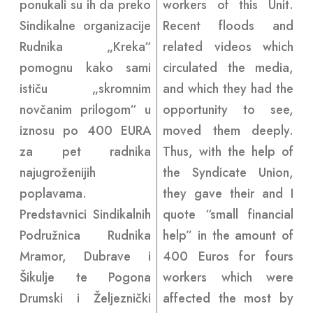
ponukali su ih da preko
workers of this Unit.
Sindikalne organizacije
Recent floods and
Rudnika „Kreka“
related videos which
pomognu kako sami
circulated the media,
ističu „skromnim
and which they had the
novčanim prilogom“ u
opportunity to see,
iznosu po 400 EURA
moved them deeply.
za pet radnika
Thus, with the help of
najugroženijih
the Syndicate Union,
poplavama.
they gave their and I
Predstavnici Sindikalnih
quote “small financial
Podružnica Rudnika
help” in the amount of
Mramor, Dubrave i
400 Euros for fours
Šikulje te Pogona
workers which were
Drumski i Željeznički
affected the most by