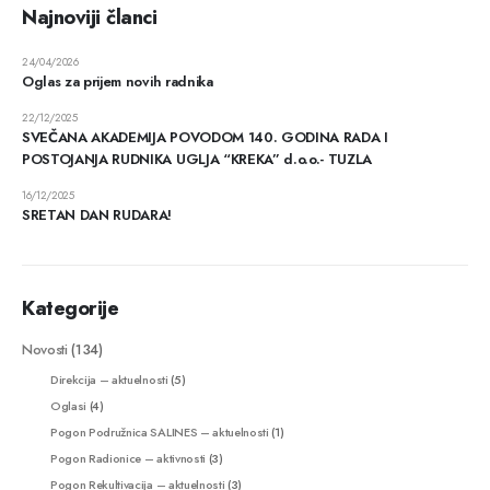
Najnoviji članci
24/04/2026
Oglas za prijem novih radnika
22/12/2025
SVEČANA AKADEMIJA POVODOM 140. GODINA RADA I
POSTOJANJA RUDNIKA UGLJA “KREKA” d.o.o.- TUZLA
16/12/2025
SRETAN DAN RUDARA!
Kategorije
Novosti
(134)
Direkcija – aktuelnosti
(5)
Oglasi
(4)
Pogon Podružnica SALINES – aktuelnosti
(1)
Pogon Radionice – aktivnosti
(3)
Pogon Rekultivacija – aktuelnosti
(3)