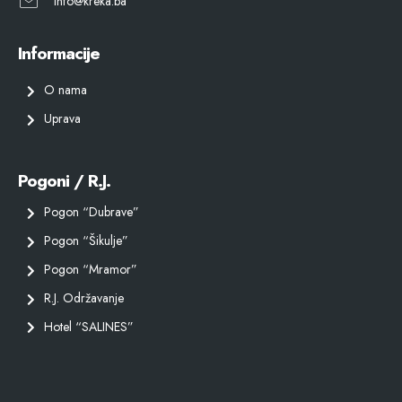
info@kreka.ba
Informacije
O nama
Uprava
Pogoni / R.J.
Pogon “Dubrave”
Pogon “Šikulje”
Pogon “Mramor”
R.J. Održavanje
Hotel “SALINES”