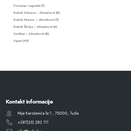
Priznanja i nagrade
(7)
Rudnik Dubrave – Aktuelnosti
(8)
Rudnik Mramor – Aktuelnosti
(7)
Rudnik Šikulje – Aktuelnosti
(6)
Sindikat – Aktuelnosti
(8)
Vijesti
(95)
Kontakt informacije
Mije Keroševića br.1 , 75000, Tuzla
+387(35) 282 111