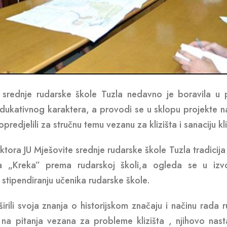
 srednje rudarske škole Tuzla nedavno je boravila u p
e edukativnog karaktera, a provodi se u sklopu projekte 
redjelili za stručnu temu vezanu za klizišta i sanaciju kli
ora JU Mješovite srednje rudarske škole Tuzla tradicija
ka „Kreka” prema rudarskoj školi,a ogleda se u izv
 stipendiranju učenika rudarske škole.
irili svoja znanja o historijskom značaju i načinu rada 
na pitanja vezana za probleme klizišta , njihovo nasta