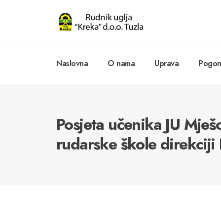
Naslovna
O nama
Uprava
Pogoni
Posjeta učenika JU Mješo
rudarske škole direkciji