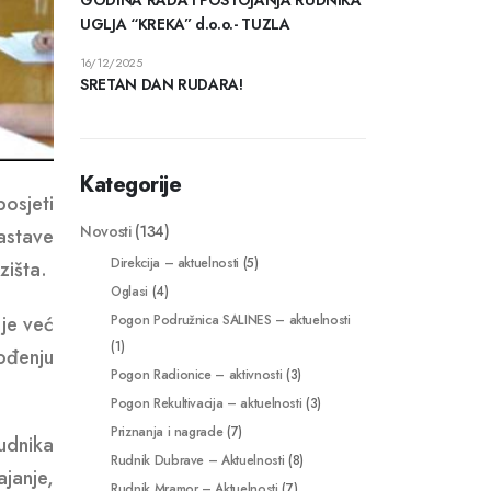
UGLJA “KREKA” d.o.o.- TUZLA
16/12/2025
SRETAN DAN RUDARA!
Kategorije
osjeti
Novosti
(134)
nastave
Direkcija – aktuelnosti
(5)
zišta.
Oglasi
(4)
Pogon Podružnica SALINES – aktuelnosti
 je već
(1)
ođenju
Pogon Radionice – aktivnosti
(3)
Pogon Rekultivacija – aktuelnosti
(3)
Priznanja i nagrade
(7)
rudnika
Rudnik Dubrave – Aktuelnosti
(8)
janje,
Rudnik Mramor – Aktuelnosti
(7)