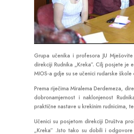
Grupa učenika i profesora JU Mješovite
direkciji Rudnika „Kreka”. Cilj posjete j
MIOS-a gdje su se učenici rudarske škole op
Prema riječima Miralema Derdemeza, direkt
dobronamjernost i naklonjenost Rudni
praktične nastave u krekinim rudnicima, te
Učenici su posjetom direkciji Društva proš
„Kreka” .Isto tako su dobili i odgovore 