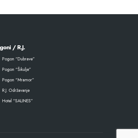
goni / R.J.
Pogon “Dubrave”
Pogon “Šikulje”
Pogon “Mramor”
R.J. Održavanje
Hotel “SALINES”