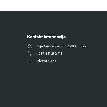
Kontakt informacije
Mije Keroševića br.1 , 75000, Tuzla
+387(35) 282 111
info@kreka.ba