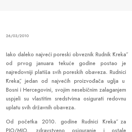
26/03/2010
Iako daleko najveći poreski obveznik Rudnik ˝Kreka˝
od prvog januara tekuće godine postao je
najredovniji platiša svih poreskih obaveza. Rudnici
˝Kreka˝, jedan od najvećih proizvođača uglja u
Bosni i Hercegovini, svojim nesebičnim zalaganjem
uspjeli su vlastitim sredstvima osigurati redovnu
uplatu svih državnih obaveza.
Od početka 2010. godine Rudnici ˝Kreka˝ za
PIO/MIO, zdravstveno osiguranje i ostale