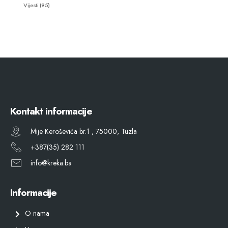
Vijesti
(95)
Kontakt informacije
Mije Keroševića br.1 , 75000, Tuzla
+387(35) 282 111
info@kreka.ba
Informacije
O nama