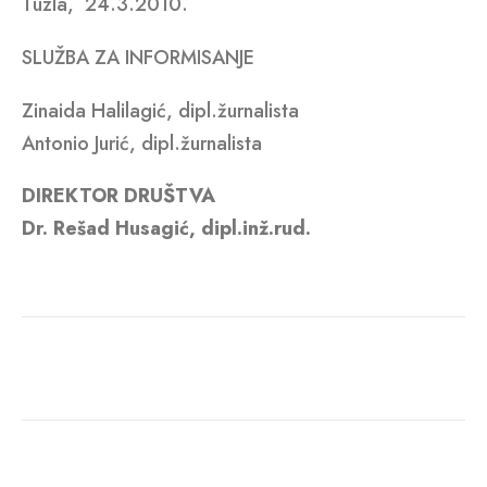
Tuzla, 24.3.2010.
SLUŽBA ZA INFORMISANJE
Zinaida Halilagić, dipl.žurnalista
Antonio Jurić, dipl.žurnalista
DIREKTOR DRUŠTVA
Dr. Rešad Husagić, dipl.inž.rud.