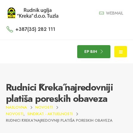
WEBMAIL
+387(35) 282 111
EP BIH
Rudnici ˝Kreka˝ najredovniji
platiša poreskih obaveza
NASLOVNA
NOVOSTI
NOVOSTI
,
SINDIKAT - AKTUELNOSTI
RUDNICI ˝KREKA˝ NAJREDOVNIJI PLATIŠA PORESKIH OBAVEZA