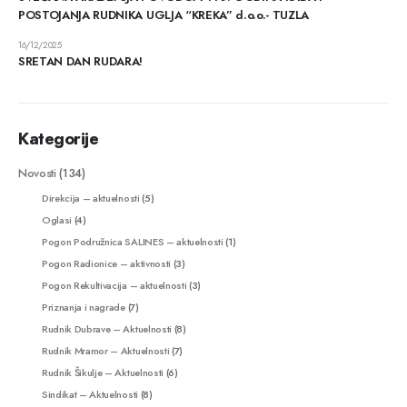
POSTOJANJA RUDNIKA UGLJA “KREKA” d.o.o.- TUZLA
16/12/2025
SRETAN DAN RUDARA!
Kategorije
Novosti
(134)
Direkcija – aktuelnosti
(5)
Oglasi
(4)
Pogon Podružnica SALINES – aktuelnosti
(1)
Pogon Radionice – aktivnosti
(3)
Pogon Rekultivacija – aktuelnosti
(3)
Priznanja i nagrade
(7)
Rudnik Dubrave – Aktuelnosti
(8)
Rudnik Mramor – Aktuelnosti
(7)
Rudnik Šikulje – Aktuelnosti
(6)
Sindikat – Aktuelnosti
(8)