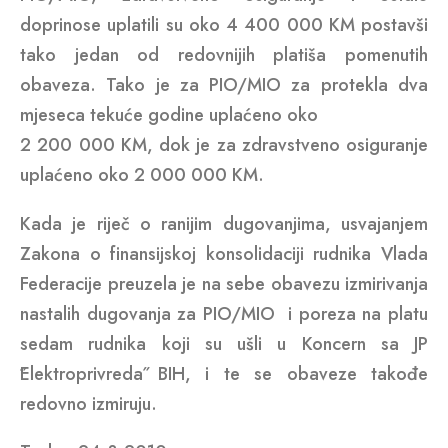
doprinose uplatili su oko 4 400 000 KM postavši
tako jedan od redovnijih platiša pomenutih
obaveza. Tako je za PIO/MIO za protekla dva
mjeseca tekuće godine uplaćeno oko
2 200 000 KM, dok je za zdravstveno osiguranje
uplaćeno oko 2 000 000 KM.
Kada je riječ o ranijim dugovanjima, usvajanjem
Zakona o finansijskoj konsolidaciji rudnika Vlada
Federacije preuzela je na sebe obavezu izmirivanja
nastalih dugovanja za PIO/MIO i poreza na platu
sedam rudnika koji su ušli u Koncern sa JP
˝Elektroprivreda˝ BIH, i te se obaveze takođe
redovno izmiruju.