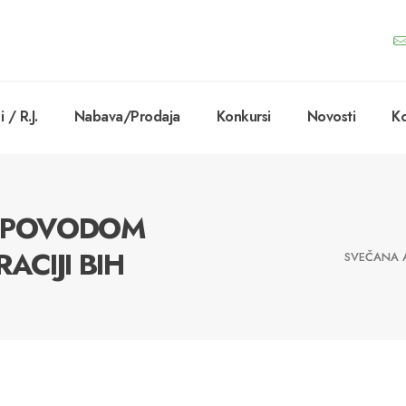
 / R.J.
Nabava/Prodaja
Konkursi
Novosti
Ko
A POVODOM
ACIJI BIH
SVEČANA A