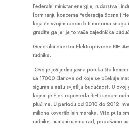
Federalni ministar energije, rudarstva i ind
formiranju koncerna Federacija Bosne i He
koja će svojim radom biti motorna snaga i 
gradite ga jer je to vaša zajednička buduć
Generalni direktor Elektroprivrede BIH
Am
rudnika.
-Ovo je još jedna jasna poruka šta konce
sa 17000 članova od koje se očekuje mno
siguran u našu svjetliju budućnost. U ovo
kojem je Elektroprivreda BiH i sedam rudn
plućima. U periodu od 2010 do 2012 inve
miliona kovertibilnih maraka. Više puta 
rudnike, humanizujemo rad, pobošamo uslov