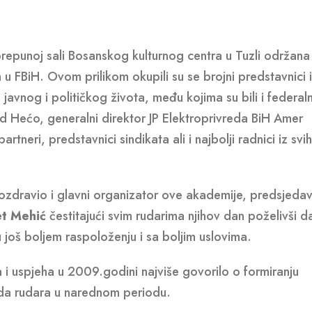
epunoj sali Bosanskog kulturnog centra u Tuzli održana 
u FBiH. Ovom prilikom okupili su se brojni predstavnici 
 javnog i političkog života, među kojima su bili i federaln
ahid Hećo, generalni direktor JP Elektroprivreda BiH Amer
rtneri, predstavnici sindikata ali i najbolji radnici iz svih
zdravio i glavni organizator ove akademije, predsjedav
et Mehić
čestitajući svim rudarima njihov dan poželivši d
 još boljem raspoloženju i sa boljim uslovima.
 i uspjeha u 2009.godini najviše govorilo o formiranju
rda rudara u narednom periodu.