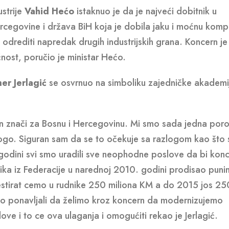
ustrije
Vahid Hećo
istaknuo je da je najveći dobitnik u
rcegovine i država BiH koja je dobila jaku i moćnu komp
odrediti napredak drugih industrijskih grana. Koncern je
nost, poručio je ministar Hećo.
er Jerlagić
se osvrnuo na simboliku zajedničke akademij
rn znači za Bosnu i Hercegovinu. Mi smo sada jedna por
go. Siguran sam da se to očekuje sa razlogom kao što
j godini svi smo uradili sve neophodne poslove da bi kon
ika iz Federacije u narednoj 2010. godini prodisao puni
stirat cemo u rudnike 250 miliona KM a do 2015 jos 25
smo ponavljali da želimo kroz koncern da modernizujemo
e i to ce ova ulaganja i omogućiti rekao je Jerlagić.