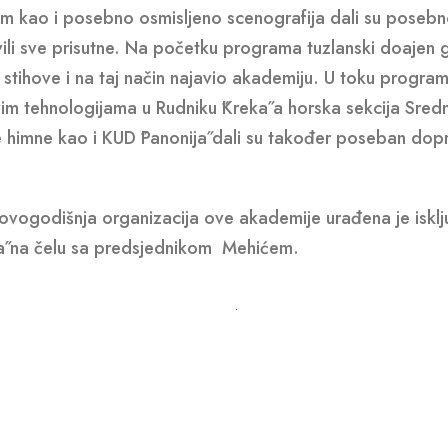
o i posebno osmisljeno scenografija dali su poseb
ili sve prisutne. Na početku programa tuzlanski doajen 
stihove i na taj način najavio akademiju. U toku progra
vim tehnologijama u Rudniku ˝Kreka˝ a horska sekcija Sred
 himne kao i KUD ˝Panonija˝ dali su također poseban dop
ovogodišnja organizacija ove akademije urađena je isklj
a˝ na čelu sa predsjednikom Mehićem.