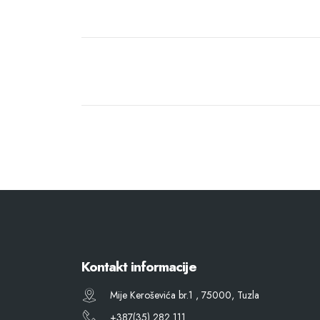
Kontakt informacije
Mije Keroševića br.1 , 75000, Tuzla
+387(35) 282 111