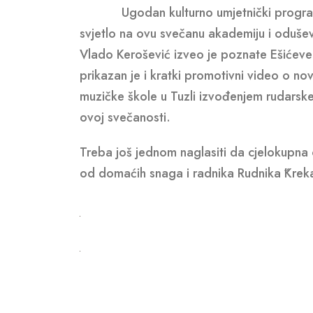
Ugodan kulturno umjetnički program ka
svjetlo na ovu svečanu akademiju i odušev
Vlado Kerošević izveo je poznate Ešićeve 
prikazan je i kratki promotivni video o no
muzičke škole u Tuzli izvođenjem rudarske
ovoj svečanosti.
Treba još jednom naglasiti da cjelokupna 
od domaćih snaga i radnika Rudnika ˝Krek