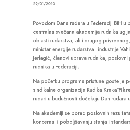
29/01/2010
Povodom Dana rudara u Federaciji BiH u pr
centralna svečana akademija rudnika uglja 
oblasti rudarstva, ali i drugog privrednog,
ministar energije rudarstva i industrije V
Jerlagić, članovi uprava rudnika, poslovni pa
rudnika u Federaciji.
Na početku programa pristune goste je po
sindikalne organizacije Rudika ˝Kreka˝
Fikr
rudari u budućnosti dočekuju Dan rudara u
Na akademiji se pored poslovnih rezultata
koncerna i poboljšavanju stanja i standa