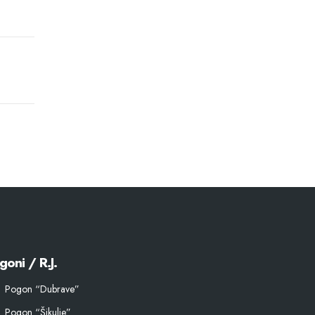
goni / R.J.
Pogon “Dubrave”
Pogon “Šikulje”