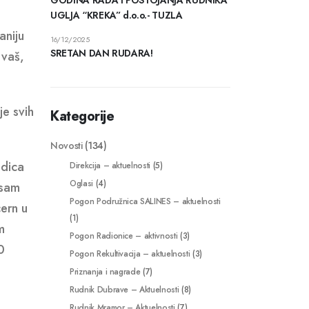
UGLJA “KREKA” d.o.o.- TUZLA
aniju
16/12/2025
SRETAN DAN RUDARA!
 vaš,
e svih
Kategorije
Novosti
(134)
odica
Direkcija – aktuelnosti
(5)
Oglasi
(4)
 sam
Pogon Podružnica SALINES – aktuelnosti
cern u
(1)
m
Pogon Radionice – aktivnosti
(3)
0
Pogon Rekultivacija – aktuelnosti
(3)
Priznanja i nagrade
(7)
Rudnik Dubrave – Aktuelnosti
(8)
Rudnik Mramor – Aktuelnosti
(7)