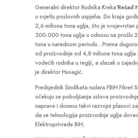
Generalni direktor Rudnika ˝Kreka˝
Rešad 
u svjetlu poslovnih uspjeha. Do kraja god
2,6 miliona tona uglja, što je svojevrstan
300.000 tona uglja u odnosu na prošlu 20
tona u narednom periodu . Prema dugoroč
od proizvodnje od 4,8 miliona tona uglja
vodećih rudnika u regiji, a ulazak u zajed
je direktor Husagić.
Predsjednik Sindikata rudara FBiH Fikret S
očekuju se poboljšanja uslova proizvodnje 
naprave i donesu takvi razvojni planovi z
da se tehnologija proizvodnje uglja doved
Elektroprivrede BiH.