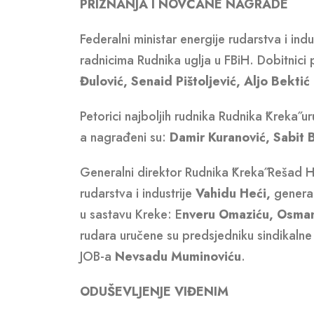
PRIZNANJA I NOVČANE NAGRADE
Federalni ministar energije rudarstva i ind
radnicima Rudnika uglja u FBiH. Dobitnici 
Đulović, Senaid Pištoljević, Aljo Bektić 
Petorici najboljih rudnika Rudnika ˝Kreka˝ 
a nagrađeni su:
Damir Kuranović, Sabit B
Generalni direktor Rudnika ˝Kreka˝ Rešad H
rudarstva i industrije
Vahidu Heći,
genera
u sastavu Kreke: E
nveru Omaziću, Osmanu 
rudara uručene su predsjedniku sindikalne 
JOB-a
Nevsadu Muminoviću
.
ODUŠEVLJENJE VIĐENIM