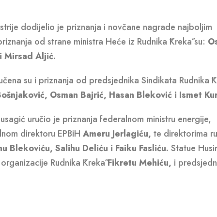
ustrije dodijelio je priznanja i novčane nagrade najboljim
priznanja od strane ministra Heće iz Rudnika ˝Kreka˝ su:
O
i Mirsad Aljić.
uručena su i priznanja od predsjednika Sindikata Rudnika ˝K
ošnjaković, Osman Bajrić, Hasan Bleković i Ismet Kur
usagić uručio je priznanja federalnom ministru energije,
lnom direktoru EPBiH
Ameru Jerlagiću,
te direktorima r
Blekoviću, Salihu Deliću i Faiku Fasliću.
Statue Husi
organizacije Rudnika ˝Kreka˝
Fikretu Mehiću,
i predsjedn