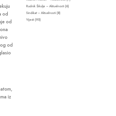
ekuju
Rudnik Šikulje – Aktuelnosti
(6)
a od
Sindikat – Aktuelnosti
(8)
Vijesti
(95)
nje od
iona
nivo
nog od
glasio
patom,
ama iz