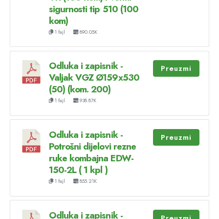
sigurnosti tip 510 (100
kom)
1 fajl
890.05K
Odluka i zapisnik -
Preuzmi
Valjak VGZ Ø159x530
(50) (kom. 200)
1 fajl
938.87K
Odluka i zapisnik -
Preuzmi
Potrošni dijelovi rezne
ruke kombajna EDW-
150-2L ( 1 kpl )
1 fajl
855.21K
Odluka i zapisnik -
Preuzmi