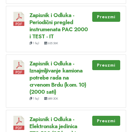
Zapisnik i Odluka -
Preuzmi
Periodični pregled
instrumenata PAC 2000
i TEST - IT
1 fajl
635.56K
Zapisnik i Odluka -
Preuzmi
Iznajmljivanje kamiona
potrebe rada na
crvenom Brdu (kom. 10)
(2000 sati)
1 fajl
689.30K
Zapisnik i Odluka -
Preuzmi
Elektronska jedinica