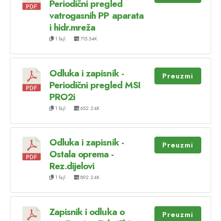
Periodični pregled
vatrogasnih PP aparata
i hidr.mreža
1 fajl
715.54K
Odluka i zapisnik -
Preuzmi
Periodični pregled MSI
PRO2i
1 fajl
652.24K
Odluka i zapisnik -
Preuzmi
Ostala oprema -
Rez.dijelovi
1 fajl
892.24K
Zapisnik i odluka o
Preuzmi