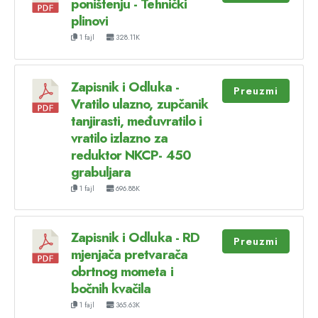
poništenju - Tehnički
plinovi
1 fajl
328.11K
Zapisnik i Odluka -
Preuzmi
Vratilo ulazno, zupčanik
tanjirasti, međuvratilo i
vratilo izlazno za
reduktor NKCP- 450
grabuljara
1 fajl
696.88K
Zapisnik i Odluka - RD
Preuzmi
mjenjača pretvarača
obrtnog mometa i
bočnih kvačila
1 fajl
365.63K