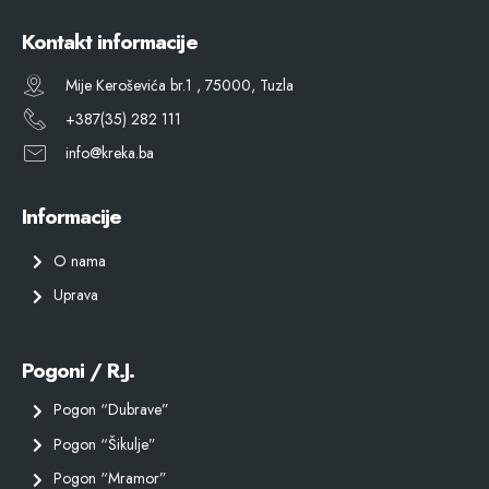
Kontakt informacije
Mije Keroševića br.1 , 75000, Tuzla
+387(35) 282 111
info@kreka.ba
Informacije
O nama
Uprava
Pogoni / R.J.
Pogon “Dubrave”
Pogon “Šikulje”
Pogon “Mramor”