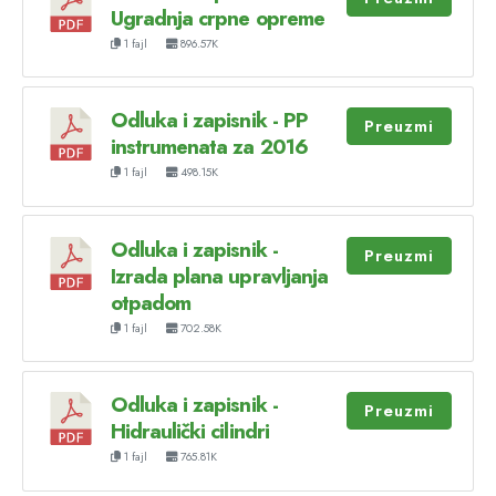
Ugradnja crpne opreme
1 fajl
896.57K
Odluka i zapisnik - PP
Preuzmi
instrumenata za 2016
1 fajl
498.15K
Odluka i zapisnik -
Preuzmi
Izrada plana upravljanja
otpadom
1 fajl
702.58K
Odluka i zapisnik -
Preuzmi
Hidraulički cilindri
1 fajl
765.81K