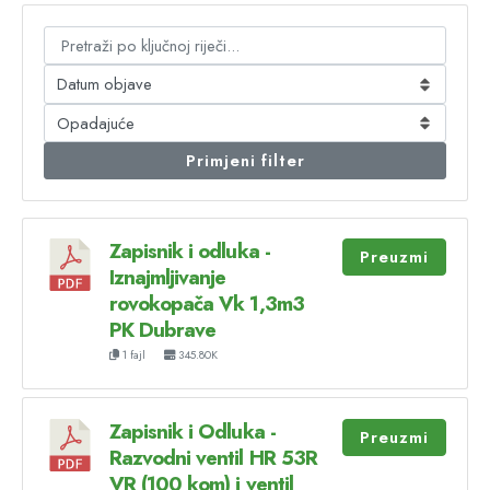
Primjeni filter
Zapisnik i odluka -
Preuzmi
Iznajmljivanje
rovokopača Vk 1,3m3
PK Dubrave
1 fajl
345.80K
Zapisnik i Odluka -
Preuzmi
Razvodni ventil HR 53R
VR (100 kom) i ventil