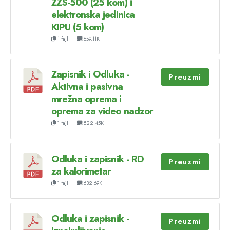
ZZS-500 (25 kom) i
elektronska jedinica
KIPU (5 kom)
1 fajl
659.11K
Zapisnik i Odluka -
Preuzmi
Aktivna i pasivna
mrežna oprema i
oprema za video nadzor
1 fajl
522.45K
Odluka i zapisnik - RD
Preuzmi
za kalorimetar
1 fajl
632.69K
Odluka i zapisnik -
Preuzmi