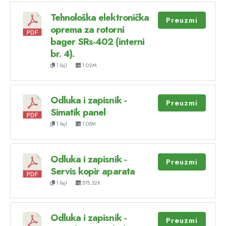
Tehnološka elektronička
Preuzmi
oprema za rotorni
bager SRs-402 (interni
br. 4).
1 fajl
1.02M
Odluka i zapisnik -
Preuzmi
Simatik panel
1 fajl
1.05M
Odluka i zapisnik -
Preuzmi
Servis kopir aparata
1 fajl
575.32K
Odluka i zapisnik -
Preuzmi