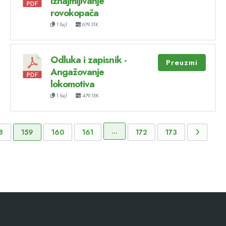
Iznajmljivanje
rovokopača
1 fajl
679.31K
Odluka i zapisnik -
Preuzmi
Angažovanje
lokomotiva
1 fajl
479.15K
…
8
159
160
161
172
173